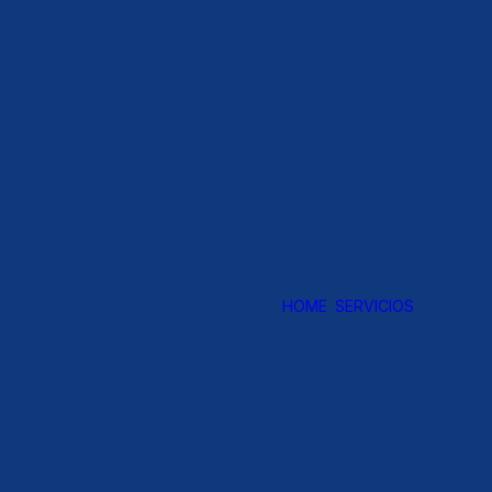
HOME
SERVICIOS
AP
GE
DI
FI
P