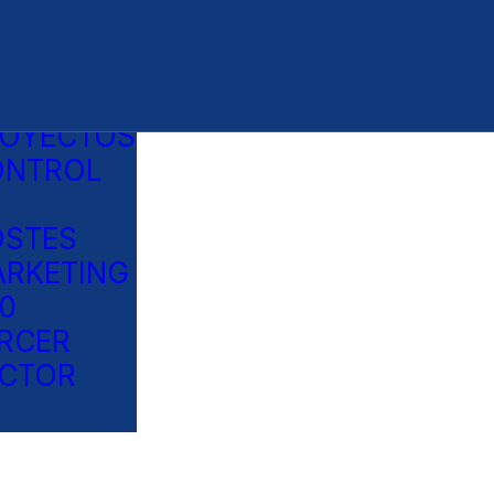
NCARIO
STION
ROYECTOS
ONTROL
STES
RKETING
0
RCER
CTOR