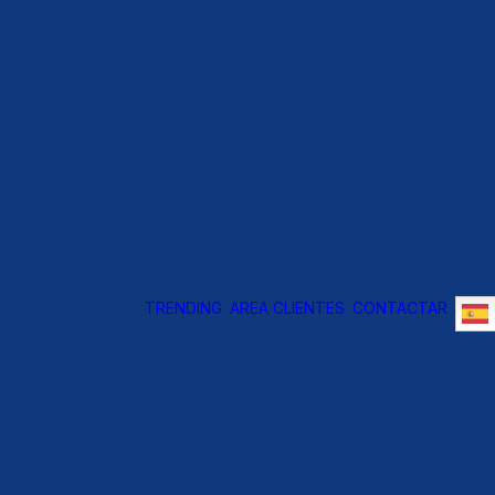
TRENDING
AREA CLIENTES
CONTACTAR
OYO A
RENCIA
RECCION
NANCIERA
OOL