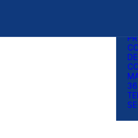
BA
GE
DE
P
C
DE
CO
MA
36
TE
SE